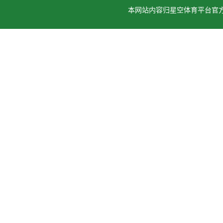
本网站内容归星空体育平台官方网