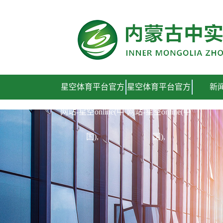
星空体育平台官方
星空体育平台官方
新
网站-星空online(中
网站-星空online(中
国),
国),