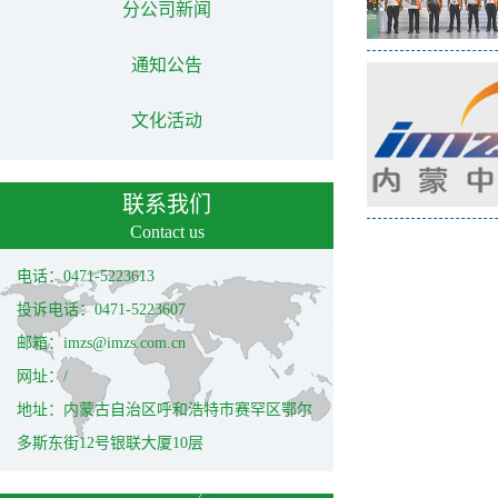
分公司新闻
通知公告
文化活动
联系我们
Contact us
电话：0471-5223613
投诉电话：0471-5223607
邮箱：imzs@imzs.com.cn
网址：/
地址：内蒙古自治区呼和浩特市赛罕区鄂尔
多斯东街12号银联大厦10层