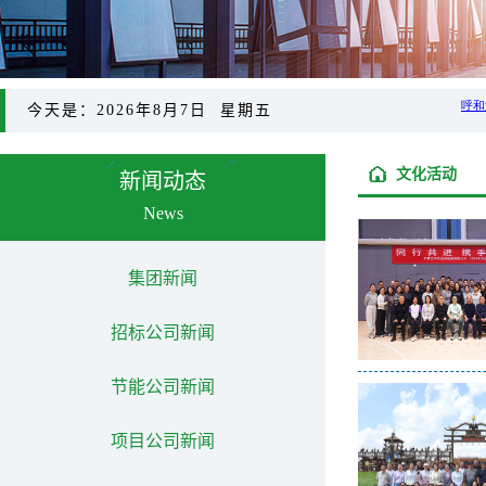
今天是：2026年8月7日 星期五
文化活动
新闻动态
News
集团新闻
招标公司新闻
节能公司新闻
项目公司新闻