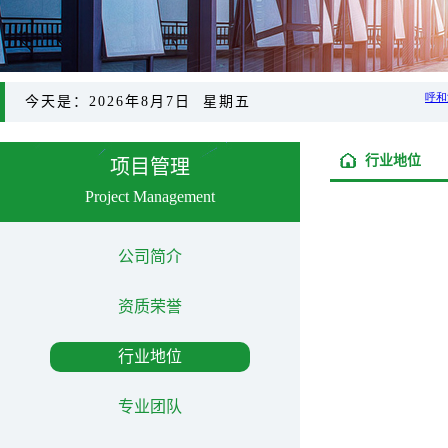
今天是：2026年8月7日 星期五
行业地位
项目管理
Project Management
公司简介
资质荣誉
行业地位
专业团队