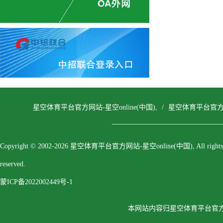
星空体育平台官方网站-星空online(中国),
/
星空体育平台官方网站
Copyright © 2002-2026 星空体育平台官方网站-星空online(中国), All rights
reserved.
蒙ICP备2022002449号-1
本网站内容归星空体育平台官方网