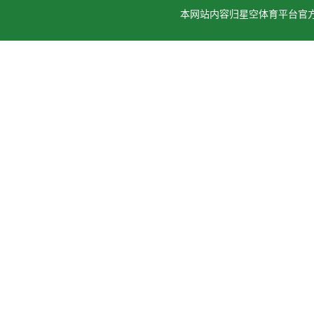
本网站内容归星空体育平台官方网