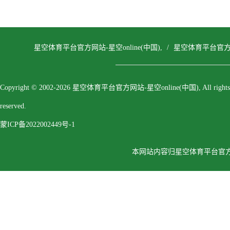
星空体育平台官方网站-星空online(中国),
/
星空体育平台官方网站
Copyright © 2002-2026 星空体育平台官方网站-星空online(中国), All rights
reserved.
蒙ICP备2022002449号-1
本网站内容归星空体育平台官方网