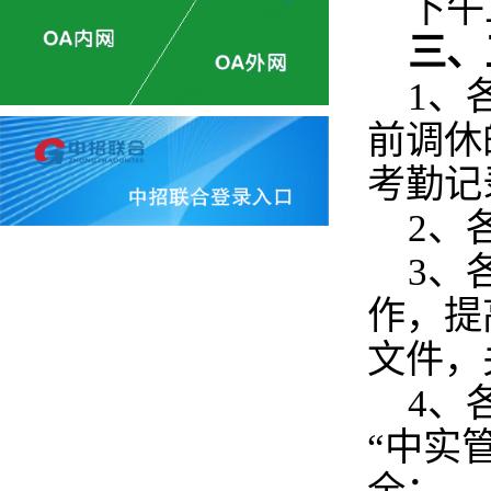
下午工
三、
1、
前调休
考勤记
2、
3、
作，提
文件，
4、
“中实