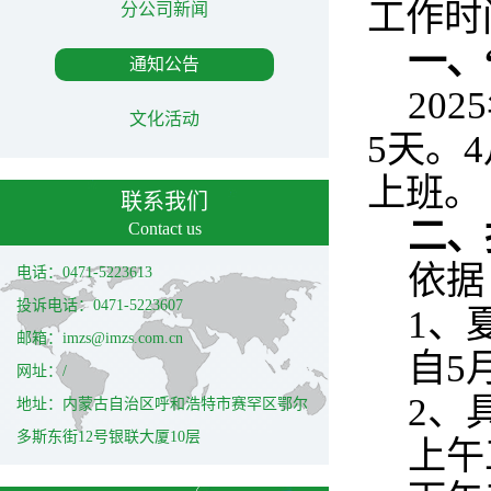
工作时
分公司新闻
一、
通知公告
20
文化活动
5天。
上班。
联系我们
二、
Contact us
依据
电话：0471-5223613
投诉电话：0471-5223607
1、
邮箱：imzs@imzs.com.cn
自5
网址：/
2、
地址：内蒙古自治区呼和浩特市赛罕区鄂尔
多斯东街12号银联大厦10层
上午工