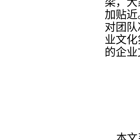
梁，大
加贴近
对团队
业文化
的企业
本文