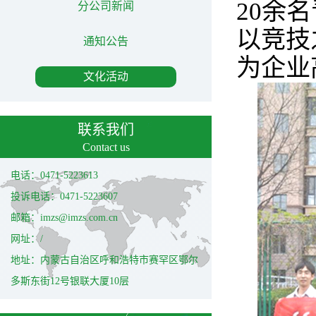
20余
分公司新闻
以竞技
通知公告
为企业
文化活动
联系我们
Contact us
电话：0471-5223613
投诉电话：0471-5223607
邮箱：imzs@imzs.com.cn
网址：/
地址：内蒙古自治区呼和浩特市赛罕区鄂尔
多斯东街12号银联大厦10层