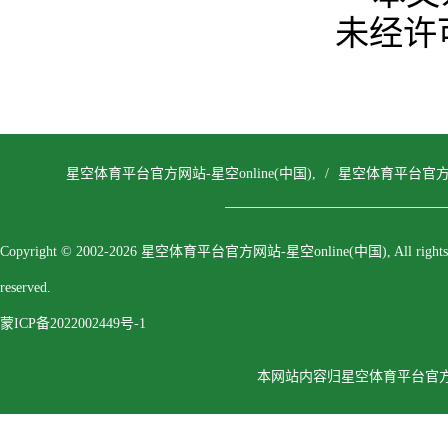
未经许
星空体育平台官方网站-星空online(中国),
/
星空体育平台官方网站
Copyright © 2002-2026 星空体育平台官方网站-星空online(中国), All rights
reserved.
蒙ICP备2022002449号-1
本网站内容归星空体育平台官方网