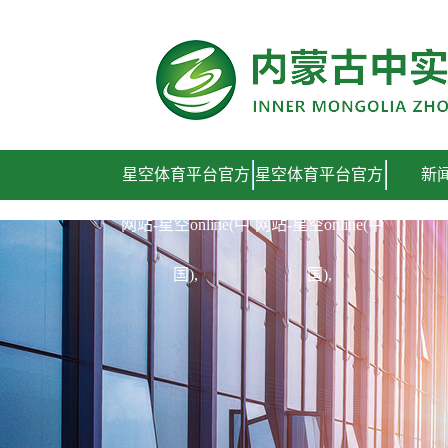
星空体育平台官方
星空体育平台官方
新
网站-星空online(中
网站-星空online(中
国),
国),