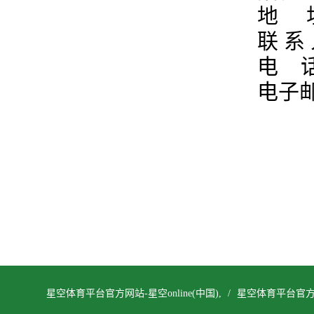
地 
联 系
电 话：
电子邮件
星空体育平台官方网站-星空online(中国),
/
星空体育平台官方网站