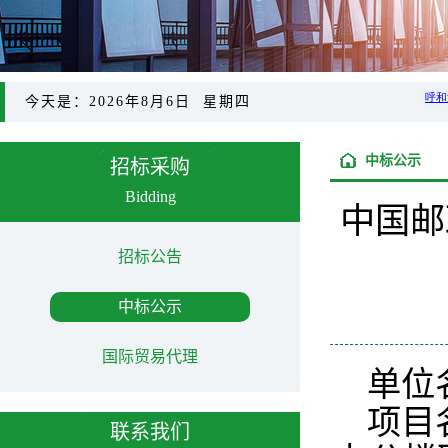
今天是：2026年8月6日 星期四
中标公示
招标采购
Bidding
中国邮
招标公告
中标公示
国际贸易代理
单位
项目
联系我们