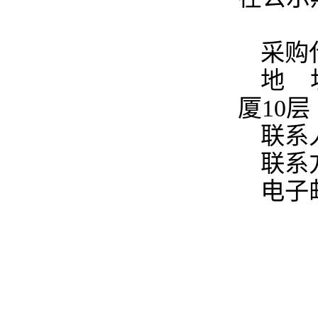
采购
地 
厦10层
联系
联系方
电子邮