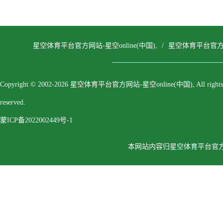
星空体育平台官方网站-星空online(中国),
/
星空体育平台官方网站
Copyright © 2002-2026 星空体育平台官方网站-星空online(中国), All rights
reserved.
蒙ICP备2022002449号-1
本网站内容归星空体育平台官方网