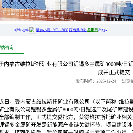
评估咨询
于内蒙古维拉斯托矿业有限公司锂锡多金属矿8000吨/
成并正式提交
发布时间：2025-12-24 浏览
近日，受内蒙古维拉斯托矿业有限公司（以下简称“维拉
矿业有限公司锂锡多金属矿8000吨/日锂选厂及尾矿库
全部编制工作，正式提交委托方，获得维拉斯托矿业相关
锂锡多金属矿开发是新能源产业链关键环节，项目建设涉
要求。接到委托后，我公司第一时间成立专项工作小组，形