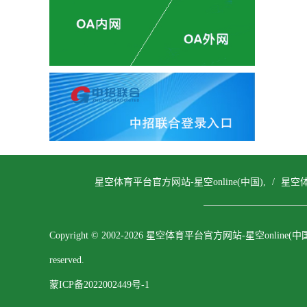
星空体育平台官方网站-星空online(中国),
/
星空体
Copyright © 2002-2026 星空体育平台官方网站-星空online(中国), 
reserved.
蒙ICP备2022002449号-1