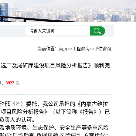
当前位置：
首页
>>工程咨询>>评估咨询
日锂选厂及尾矿库建设项目风险分析报告》顺利完
量：
3922
次
斯托矿业”）委托，我公司承担的《内蒙古维拉
建设项目风险分析报告》（以下简称《报告》）已
负责人的认可。
及地质环境、生态保护、安全生产等多重风险
成“现场勘查-数据核验-风险研判-方案优化”