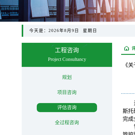
今天是：2026年8月9日 星期日
工程咨询
Project Consultancy
《关
规划
项目咨询
评估咨询
斯托
完成
全过程咨询
管控