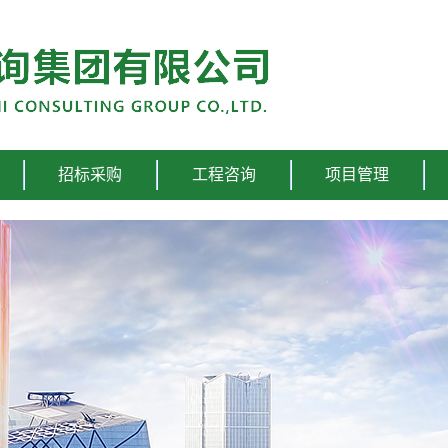
招标采购
工程咨询
项目管理