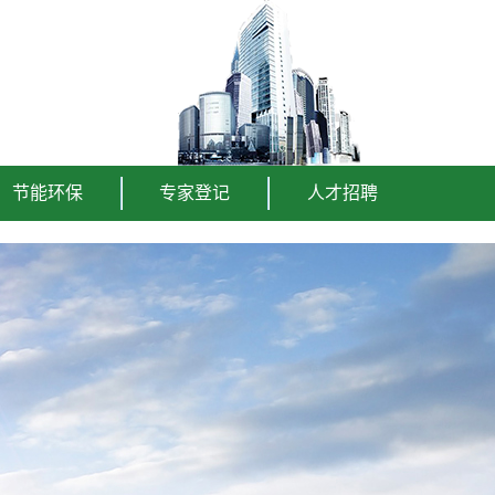
节能环保
专家登记
人才招聘