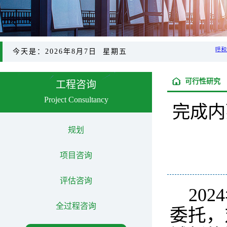
今天是：2026年8月7日 星期五
可行性研究
工程咨询
Project Consultancy
完成内
规划
项目咨询
评估咨询
20
全过程咨询
委托，