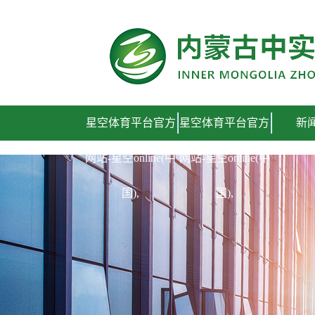
星空体育平台官方
星空体育平台官方
新
网站-星空online(中
网站-星空online(中
国),
国),