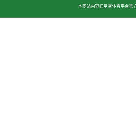
本网站内容归星空体育平台官方网