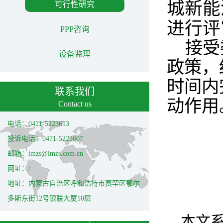
城新能
可行性研究
进行评
PPP咨询
接受
设备监理
政策，
时间内
联系我们
动作用
Contact us
电话：0471-5223613
投诉电话：0471-5223607
邮箱：imzs@imzs.com.cn
网址：/
地址：内蒙古自治区呼和浩特市赛罕区鄂尔
多斯东街12号银联大厦10层
本文