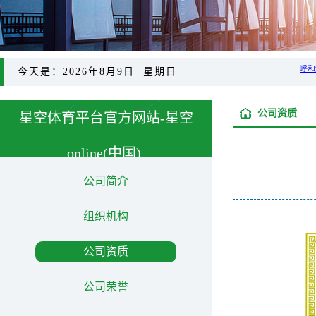
今天是：2026年8月9日 星期日
公司资质
星空体育平台官方网站-星空
online(中国),
About us
公司简介
组织机构
公司资质
公司荣誉