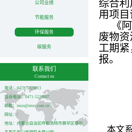
综合利
公司业绩
用项目
节能服务
《阿
环保服务
废物资
工期紧
碳服务
报。
联系我们
Contact us
电话：0471-5223613
投诉电话：0471-5223607
邮箱：imzs@imzs.com.cn
网址：/
地址：内蒙古自治区呼和浩特市赛罕区鄂尔
本文