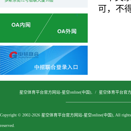
多斯东街12号银联大厦10层
可，不
星空体育平台官方网站-星空online(中国),
/
星空体育平台官方网站
Copyright © 2002-2026 星空体育平台官方网站-星空online(中国), All rights
reserved.